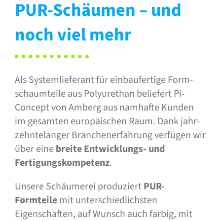
PUR-Schäumen – und
noch viel mehr
Als Systemlieferant für einbaufertige Form­
schaum­teile aus Polyurethan beliefert Pi-
Concept von Amberg aus namhafte Kunden
im gesamten euro­päischen Raum. Dank jahr­
zehnte­langer Branchen­er­fahrung verfügen wir
über eine
breite Ent­wicklungs- und
Fertigungs­kompetenz
.
Unsere Schäumerei produziert
PUR-
Formteile
mit unterschiedlichsten
Eigenschaften, auf Wunsch auch farbig, mit