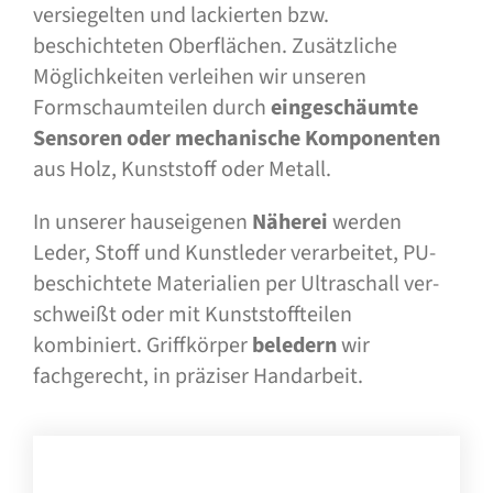
ver­siegelten und lackierten bzw.
beschichteten Oberflächen. Zusätzliche
Möglichkeiten ver­leihen wir unseren
Formschaumteilen durch
ein­geschäum­te
Sensoren oder mechanische Kom­­ponenten
aus Holz, Kunst­stoff oder Metall.
In unserer haus­eigenen
Näherei
werden
Leder, Stoff und Kunstleder ver­arbeitet, PU-
beschich­tete Ma­terialien per Ultraschall ver­
schweißt oder mit Kunst­stoff­teilen
kombiniert. Griffkörper
beledern
wir
fachgerecht, in präziser Handarbeit.